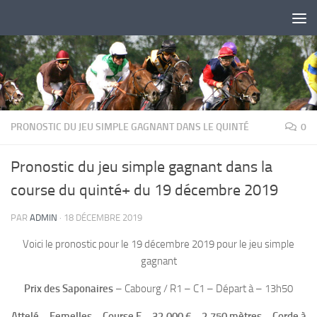
Skip to content
PRONOSTIC DU JEU SIMPLE GAGNANT DANS LE QUINTÉ
0
Pronostic du jeu simple gagnant dans la
course du quinté+ du 19 décembre 2019
PAR
ADMIN
·
18 DÉCEMBRE 2019
Voici le pronostic pour le 19 décembre 2019 pour le jeu simple
gagnant
Prix des Saponaires
– Cabourg / R1 – C1 – Départ à – 13h50
Attelé – Femelles – Course E – 32.000 € – 2.750 mètres – Corde à