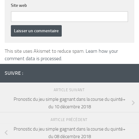
Site web
This site uses Akismet to reduce spam.
Learn how your
comment data is processed.
SUIVRE :
ARTICLE SUIVANT
Pronostic du jeu simple gagnant dans la course du quinté+
du 10 décembre 2018
ARTICLE PRÉCÉDENT
Pronostic du jeu simple gagnant dans la course du quinté+
du 08 décembre 2018