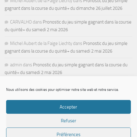
Michel Aubert de la Faige Liechty
dans
Pronostic du jeu simple
gagnant dans la course du quinté+ du dimanche 26 juillet 2026
CARVALHO
dans
Pronostic du jeu simple gagnant dans la course
du quinté+ du samedi 2 mai 2026
Michel Aubert de la Faige Liechty
dans
Pronostic du jeu simple
gagnant dans la course du quinté+ du samedi 2 mai 2026
admin
dans
Pronostic du jeu simple gagnant dans la course du
quinté+ du samedi 2 mai 2026
Nous utilisons des cookies pour optimiser notre site web et notre service.
Accepter
Refuser
Gagnez au jeu simple gagnant © 2026. Tous droits réservés.
Préférences