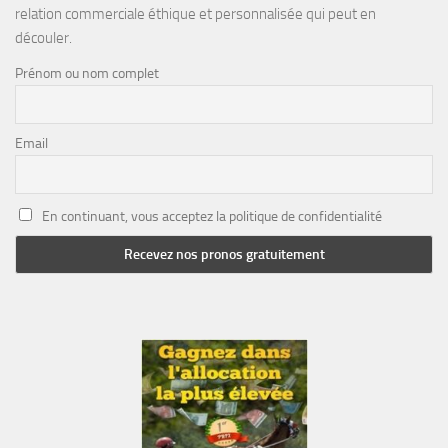
relation commerciale éthique et personnalisée qui peut en
découler.
Prénom ou nom complet
Email
En continuant, vous acceptez la politique de confidentialité