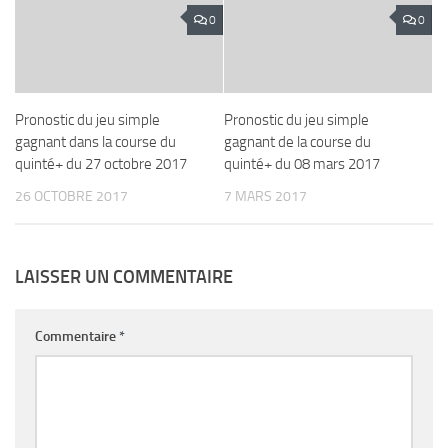
0
0
Pronostic du jeu simple
Pronostic du jeu simple
gagnant dans la course du
gagnant de la course du
quinté+ du 27 octobre 2017
quinté+ du 08 mars 2017
26 OCTOBRE 2017
7 MARS 2017
LAISSER UN COMMENTAIRE
Commentaire
*