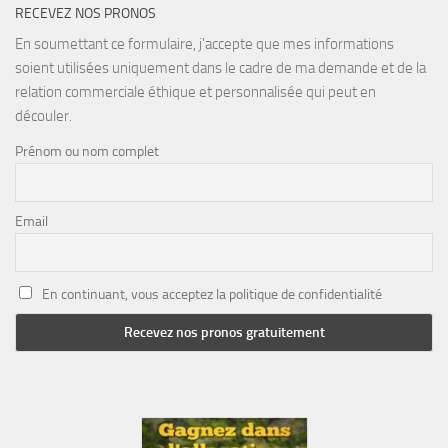
RECEVEZ NOS PRONOS
En soumettant ce formulaire, j'accepte que mes informations
soient utilisées uniquement dans le cadre de ma demande et de la
relation commerciale éthique et personnalisée qui peut en
découler.
Prénom ou nom complet
Email
En continuant, vous acceptez la politique de confidentialité