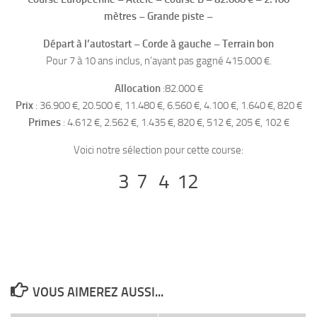
mètres – Grande piste –
Départ à l’autostart – Corde à gauche
– Terrain bon
Pour 7 à 10 ans inclus, n’ayant pas gagné 415.000 €.
Allocation
:82.000 €
Prix
: 36.900 €, 20.500 €, 11.480 €, 6.560 €, 4.100 €, 1.640 €, 820 €
Primes
: 4.612 €, 2.562 €, 1.435 €, 820 €, 512 €, 205 €, 102 €
Voici notre sélection pour cette course:
3 7 4 12
VOUS AIMEREZ AUSSI...